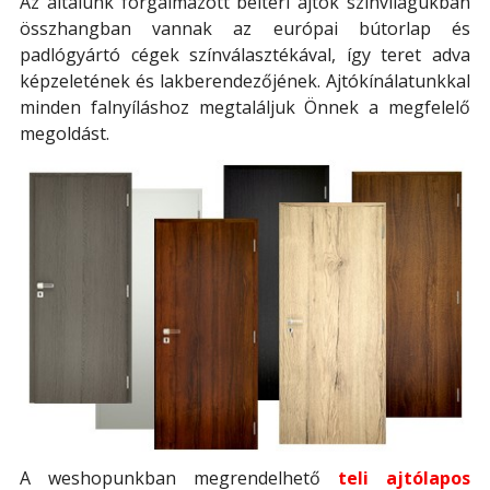
Az általunk forgalmazott beltéri ajtók színvilágukban
összhangban vannak az európai bútorlap és
padlógyártó cégek színválasztékával, így teret adva
képzeletének és lakberendezőjének. Ajtókínálatunkkal
minden falnyíláshoz megtaláljuk Önnek a megfelelő
megoldást.
A weshopunkban megrendelhető
teli ajtólapos