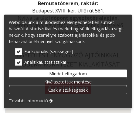
Bemutatóterem, raktár:
Budapest XVIII. ker. Üllői út 581.
Nyitva tartás:
Időpont egyeztetés alapján.
Weboldalunk a működéshez elengedhetetlen sütiket
Kérem hívjon, egyeztetünk egy önnek megfelelő
használ. A statisztikai és marketing sütik elfogadása segít
időpontot!
nekünk, hogy személyre szabott ajánlatokkal és jobb
felhasználói élménnyel szolgálhassunk.
Funkcionális (szükséges)
EGYEDI ÉS LENYŰGÖZŐ
AJTÓINKKAL
Analitikai, statisztikai
MODERN KÖRNYEZET
KIALAKÍTÁSÁT
KÍNÁLJUK!
Mindet elfogadom
Kiválasztottak mentése
Ajánlatkérés
Csak a szükségesek
További információ