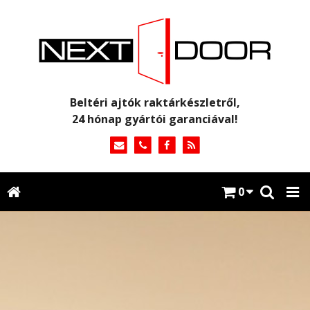
Beltéri ajtók raktárkészletről,
24 hónap gyártói garanciával!
0