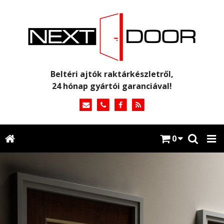
Beltéri ajtók raktárkészletről,
24 hónap gyártói garanciával!
0