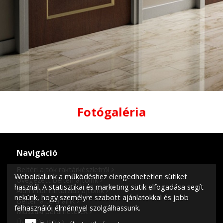
Fotógaléria
Navigáció
Beltéri ajtók raktárkészletről
Weboldalunk a működéshez elengedhetetlen sütiket
Üvegezett beltéri ajtóink
használ. A statisztikai és marketing sütik elfogadása segít
Alumínium intarziás ajtóink
nekünk, hogy személyre szabott ajánlatokkal és jobb
Beltéri ajtó áraink
felhasználói élménnyel szolgálhassunk.
Műszaki paraméterek
Üveg típusok