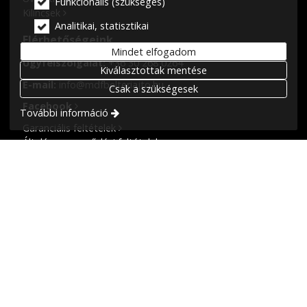
Funkcionális (szükséges)
Kilincsek
Analitikai, statisztikai
Elérhetőségeink
Mindet elfogadom
Ügyfélszolgálat:
+36 30 268 0264
Kiválasztottak mentése
E-mail:
info@mdfbelteriajto.hu
Csak a szükségesek
Facebook
További információ
Garanciális feltételek
Általános szerződési feltételek
Cégadatok
Seaside Kft.
Bemutatóterem: Budapest, XI. ker. Budaörsi út 26.
Bemutatóterem és raktár: XVIII. ker. Üllői út 581.
Cégjegyzék szám:
01 09 284846
Adószám:
14253438-2-43
© 2026 Minden jog fenntartva! Seaside Kft. Beltéri ajtók
hatalmas választékban, 24 hónap gyártói garanciával!