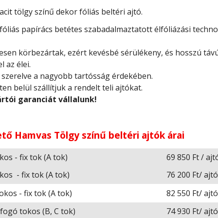
t tölgy színű dekor fóliás beltéri ajtó.
fóliás papírács betétes szabadalmaztatott élfóliázási techno
ljesen körbezártak, ezért kevésbé sérülékeny, és hosszú tá
 az élei.
n szerelve a nagyobb tartósság érdekében.
n belül szállítjuk a rendelt teli ajtókat.
rtói garanciát vállalunk!
ető Hamvas Tölgy színű beltéri ajtók árai
os - fix tok (A tok)
69 850 Ft / ajt
os - fix tok (A tok)
76 200 Ft/ ajt
kos - fix tok (A tok)
82 550 Ft/ ajt
fogó tokos (B, C tok)
74 930 Ft/ ajt