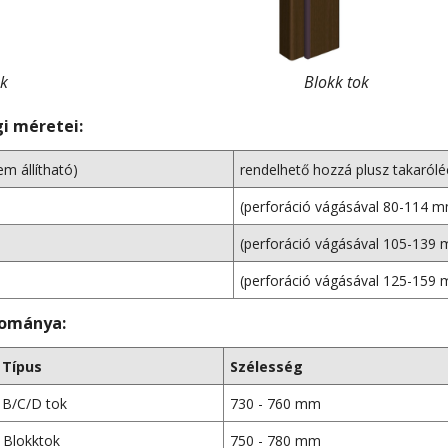
ok
Blokk tok
gi méretei:
em állítható)
rendelhető hozzá plusz takarólé
(perforáció vágásával 80-114 
(perforáció vágásával 105-139
(perforáció vágásával 125-159
tománya:
Típus
Szélesség
B/C/D tok
730 - 760 mm
Blokktok
750 - 780 mm