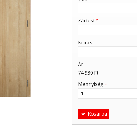
Zártest
*
Kilincs
Ár
74 930 Ft
Mennyiség
*
Kosárba