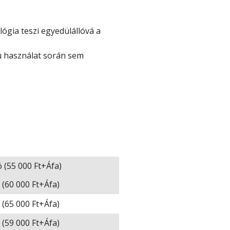
lógia teszi egyedülállóvá a
vú használat során sem
ó (55 000 Ft+Áfa)
ó (60 000 Ft+Áfa)
ó (65 000 Ft+Áfa)
ó (59 000 Ft+Áfa)