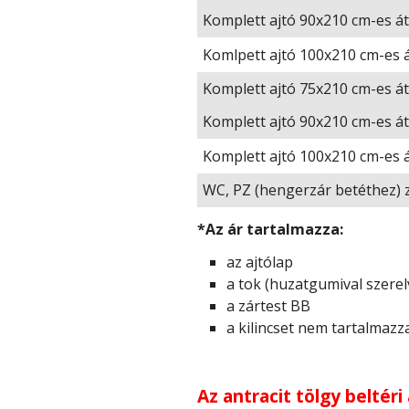
Komplett ajtó 90x210 cm-es át
Komlpett ajtó 100x210 cm-es á
Komplett ajtó 75x210 cm-es át
Komplett ajtó 90x210 cm-es át
Komplett ajtó 100x210 cm-es á
WC, PZ (hengerzár betéthez) z
*Az ár tartalmazza:
az ajtólap
a tok (huzatgumival szerel
a zártest BB
a kilincset nem tartalmazz
Az antracit tölgy beltéri