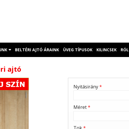
UNK
BELTÉRI AJTÓ ÁRAINK
ÜVEG TÍPUSOK
KILINCSEK
RÓ
ri ajtó
Nyitásirány
*
Méret
*
Tok
*