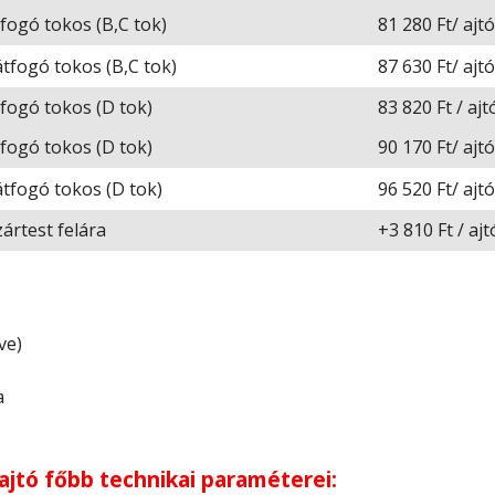
fogó tokos (B,C tok)
81 280 Ft/ ajt
tfogó tokos (B,C tok)
87 630 Ft/ ajt
fogó tokos (D tok)
83 820 Ft / ajt
fogó tokos (D tok)
90 170 Ft/ ajt
tfogó tokos (D tok)
96 520 Ft/ ajt
ártest felára
+3 810 Ft / aj
ve)
a
 ajtó főbb technikai paraméterei: