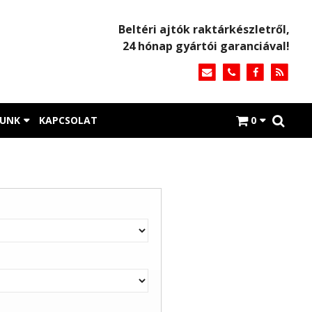
Beltéri ajtók raktárkészletről,
24 hónap gyártói garanciával!
LUNK
KAPCSOLAT
0