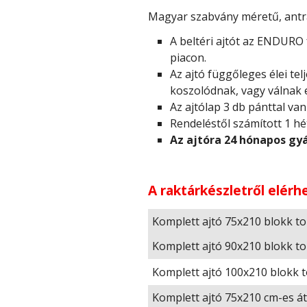
Magyar szabvány méretű, antraci
A beltéri ajtót az ENDURO 
piacon.
Az ajtó függőleges élei te
koszolódnak, vagy válnak el
Az ajtólap 3 db pánttal va
Rendeléstől számított 1 héte
Az ajtóra 24 hónapos gyá
A raktárkészletről elérh
Komplett ajtó 75x210 blokk tok
Komplett ajtó 90x210 blokk tok
Komplett ajtó 100x210 blokk to
Komplett ajtó 75x210 cm-es át