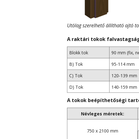
Utólag szerelhető állítható ajtó t
A raktári tokok falvastagsá
Blokk tok
90 mm (fix, n
B) Tok
95-114 mm
C) Tok
120-139 mm
D) Tok
140-159 mm
A tokok beépíthetőségi tar
Névleges méretek:
750 x 2100 mm