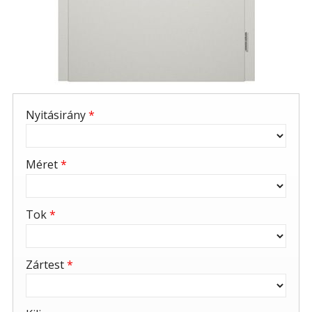
Nyitásirány
*
Méret
*
Tok
*
Zártest
*