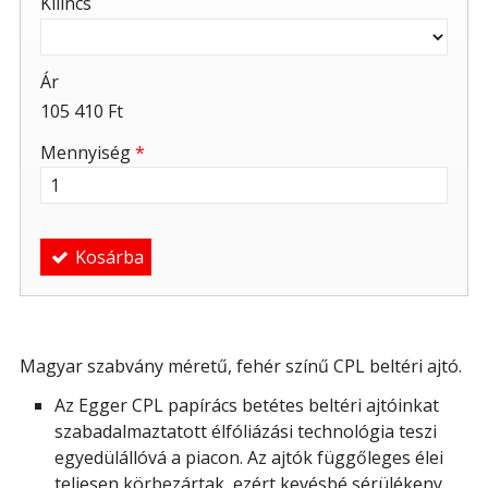
Kilincs
Ár
105 410 Ft
Mennyiség
*
Kosárba
Magyar szabvány méretű, fehér színű CPL beltéri ajtó.
Az Egger CPL papírács betétes beltéri ajtóinkat
szabadalmaztatott élfóliázási technológia teszi
egyedülállóvá a piacon. Az ajtók függőleges élei
teljesen körbezártak, ezért kevésbé sérülékeny,