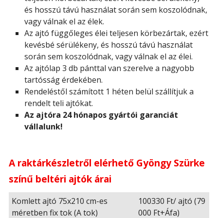
és hosszú távú használat során sem koszolódnak,
vagy válnak el az élek.
Az ajtó függőleges élei teljesen körbezártak, ezért
kevésbé sérülékeny, és hosszú távú használat
során sem koszolódnak, vagy válnak el az élei.
Az ajtólap 3 db pánttal van szerelve a nagyobb
tartósság érdekében.
Rendeléstől számított 1 héten belül szállítjuk a
rendelt teli ajtókat.
Az ajtóra 24 hónapos gyártói garanciát
vállalunk!
A raktárkészletről elérhető Gyöngy Szürke
színű beltéri ajtók árai
Komlett ajtó 75x210 cm-es
100330 Ft/ ajtó (79
méretben fix tok (A tok)
000 Ft+Áfa)