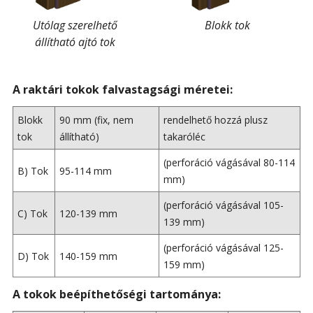
Utólag szerelhető
Blokk tok
állítható ajtó tok
A raktári tokok falvastagsági méretei:
Blokk
90 mm (fix, nem
rendelhető hozzá plusz
tok
állítható)
takaróléc
(perforáció vágásával 80-114
B) Tok
95-114 mm
mm)
(perforáció vágásával 105-
C) Tok
120-139 mm
139 mm)
(perforáció vágásával 125-
D) Tok
140-159 mm
159 mm)
A tokok beépíthetőségi tartománya: