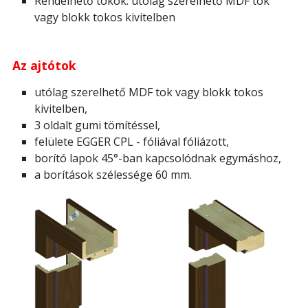
Rendelhető tokok: utólag szerelhető MDF tok
vagy blokk tokos kivitelben
Az ajtótok
utólag szerelhető MDF tok vagy blokk tokos
kivitelben,
3 oldalt gumi tömítéssel,
felülete EGGER CPL - fóliával fóliázott,
borító lapok 45°-ban kapcsolódnak egymáshoz,
a borítások szélessége 60 mm.