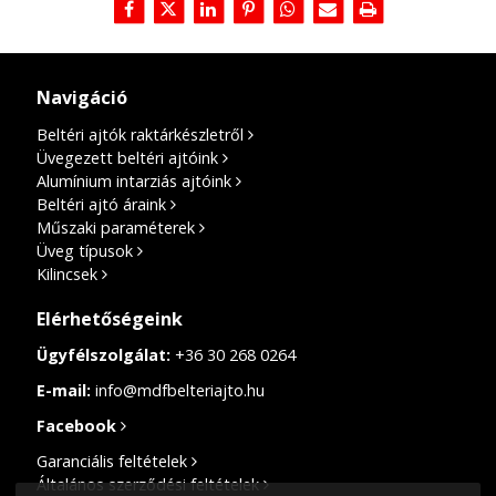
Navigáció
Beltéri ajtók raktárkészletről
Üvegezett beltéri ajtóink
Alumínium intarziás ajtóink
Beltéri ajtó áraink
Műszaki paraméterek
Üveg típusok
Kilincsek
Elérhetőségeink
Ügyfélszolgálat:
+36 30 268 0264
E-mail:
info@mdfbelteriajto.hu
Facebook
Garanciális feltételek
Általános szerződési feltételek