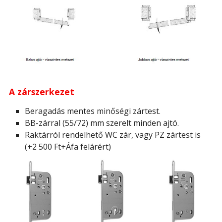
A zárszerkezet
Beragadás mentes minőségi zártest.
BB-zárral (55/72) mm szerelt minden ajtó.
Raktárról rendelhető WC zár, vagy PZ zártest is
(+2 500 Ft+Áfa felárért)