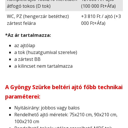
átfogó tokos (D tok)
(100 000 Ft+Áfa)
WC, PZ (hengerzár betéthez)
+3 810 Ft / ajtó (+3
zártest felára
000 Ft+Áfa)
*Az ár tartalmazza:
az ajtólap
a tok (huzatgumival szerelve)
a zártest BB
a kilincset nem tartalmazza
A Gyöngy Szürke beltéri ajtó főbb technikai
paraméterei:
Nyitásirány: jobbos vagy balos
Rendelhető ajtó méretek: 75x210 cm, 90x210 cm,
100x210 cm