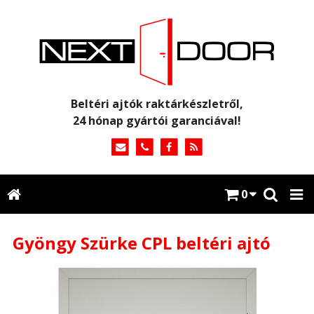
Beltéri ajtók raktárkészletről,
24 hónap gyártói garanciával!
0
Gyöngy Szürke CPL beltéri ajtó